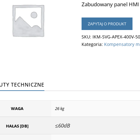
Zabudowany panel HMI 7
ZAPYTAJ O PRODUKT
SKU:
IKM-SVG-APEX-400V-5
Kategoria:
Kompensatory mo
UTY TECHNICZNE
WAGA
26 kg
≤60dB
HAŁAS [DB]