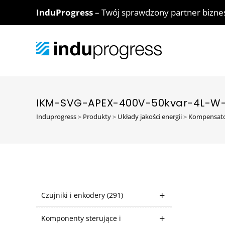
InduProgress
– Twój sprawdzony partner bizn
IKM-SVG-APEX-400V-50kvar-4L-W
Induprogress
>
Produkty
>
Układy jakości energii
>
Kompensato
Czujniki i enkodery
(291)
Komponenty sterujące i