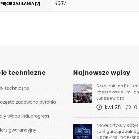
400V
PIĘCIE ZASILANIA [V]
ie techniczne
Najnowsze wpisy
Szkolenie na Polite
ły techniczne
Rzeszowskiej im. I
Łukasiewicza
 często zadawane pytania
kwi 28
0
ały wideo Induprogress
Nowe artykuły doty
larz gwarancyjny
konfiguracji zdalne
z DOP-100 i DOP-30