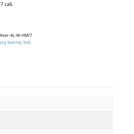
 cali.
0kvar-4L-W-HMI7
cy biernej SVG