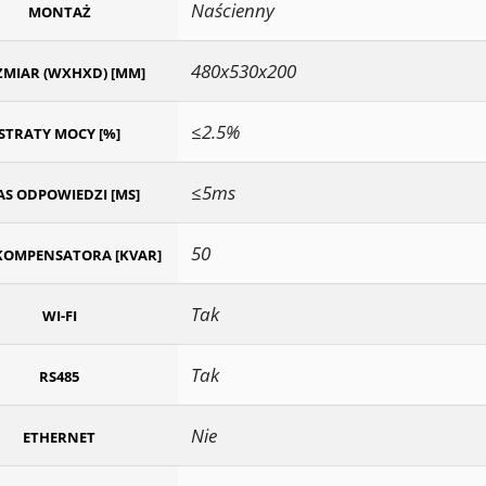
Naścienny
MONTAŻ
480x530x200
MIAR (WXHXD) [MM]
≤2.5%
STRATY MOCY [%]
≤5ms
AS ODPOWIEDZI [MS]
50
KOMPENSATORA [KVAR]
Tak
WI-FI
Tak
RS485
Nie
ETHERNET