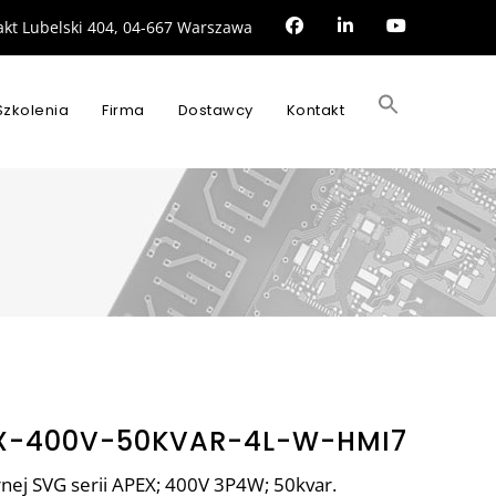
rakt Lubelski 404, 04-667 Warszawa
Search
for:
Szkolenia
Firma
Dostawcy
Kontakt
SEARCH BUTTON
X-400V-50KVAR-4L-W-HMI7
ej SVG serii APEX; 400V 3P4W; 50kvar.