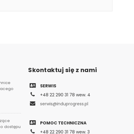
Skontaktuj się z nami
chnice
SERWIS
gnacego
+48 22 290 31 78 wew. 4
serwis@induprogress.pl
czące
POMOC TECHNICZNA
go dostępu
+48 22 290 31 78 wew. 3
0