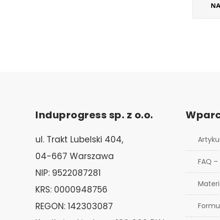
NA
Induprogress sp. z o.o.
Wparc
ul. Trakt Lubelski 404,
Artyku
04-667 Warszawa
FAQ –
NIP: 9522087281
Materi
KRS: 0000948756
REGON: 142303087
Formu