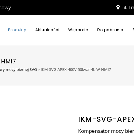
esowy
ul. T
Produkty
Aktualności
Wsparcie
Do pobrania
-HMI7
ry mocy biernej SVG
>
IKM-SVG-APEX-400V-50kvar-4L-W-HMI7
IKM-SVG-APE
Kompensator mocy biern