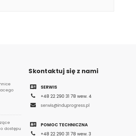
Skontaktuj się z nami
chnice
SERWIS
gnacego
+48 22 290 31 78 wew. 4
serwis@induprogress.pl
czące
POMOC TECHNICZNA
go dostępu
+48 22 290 31 78 wew. 3
0