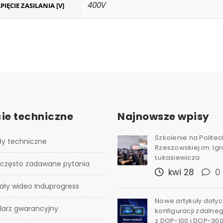
400V
PIĘCIE ZASILANIA [V]
ie techniczne
Najnowsze wpisy
Szkolenie na Polite
ły techniczne
Rzeszowskiej im. I
Łukasiewicza
 często zadawane pytania
kwi 28
0
ały wideo Induprogress
Nowe artykuły doty
larz gwarancyjny
konfiguracji zdalne
z DOP-100 i DOP-30