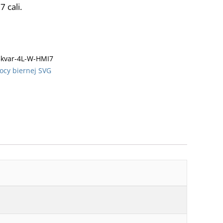
 cali.
5kvar-4L-W-HMI7
cy biernej SVG