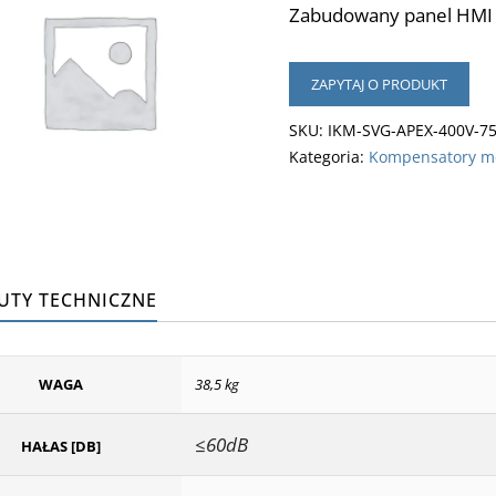
Zabudowany panel HMI 7
ZAPYTAJ O PRODUKT
SKU:
IKM-SVG-APEX-400V-7
Kategoria:
Kompensatory mo
UTY TECHNICZNE
WAGA
38,5 kg
≤60dB
HAŁAS [DB]