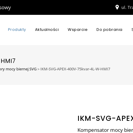
esowy
ul. T
Produkty
Aktualności
Wsparcie
Do pobrania
-HMI7
ry mocy biernej SVG
>
IKM-SVG-APEX-400V-75kvar-4L-W-HMI7
IKM-SVG-APE
Kompensator mocy biern