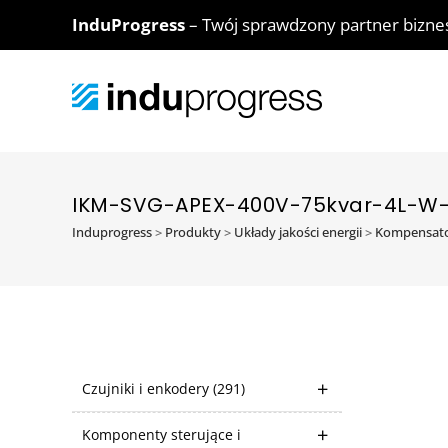
InduProgress
– Twój sprawdzony partner bizn
IKM-SVG-APEX-400V-75kvar-4L-W
Induprogress
>
Produkty
>
Układy jakości energii
>
Kompensato
Czujniki i enkodery
(291)
Komponenty sterujące i