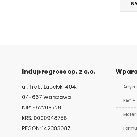
NA
Induprogress sp. z o.o.
Wparc
ul. Trakt Lubelski 404,
Artyku
04-667 Warszawa
FAQ –
NIP: 9522087281
Materi
KRS: 0000948756
REGON: 142303087
Formu