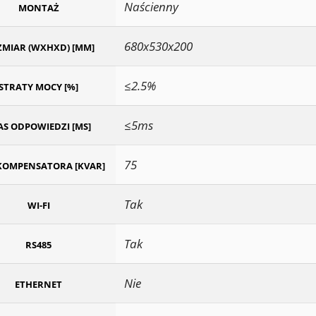
Naścienny
MONTAŻ
680x530x200
MIAR (WXHXD) [MM]
≤2.5%
STRATY MOCY [%]
≤5ms
AS ODPOWIEDZI [MS]
75
KOMPENSATORA [KVAR]
Tak
WI-FI
Tak
RS485
Nie
ETHERNET