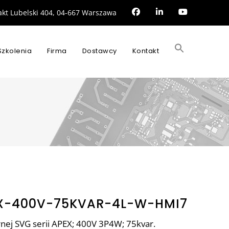
rakt Lubelski 404, 04-667 Warszawa
Search
for:
Szkolenia
Firma
Dostawcy
Kontakt
SEARCH BUTTON
X-400V-75KVAR-4L-W-HMI7
ej SVG serii APEX; 400V 3P4W; 75kvar.