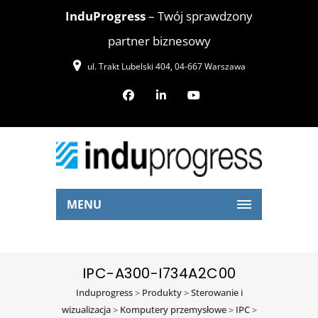
InduProgress
– Twój sprawdzony
partner biznesowy
ul. Trakt Lubelski 404, 04-667 Warszawa
MENU
IPC-A300-I734A2C00
Induprogress
>
Produkty
>
Sterowanie i
wizualizacja
>
Komputery przemysłowe
>
IPC
>