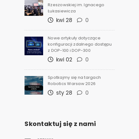
Rzeszowskiej im. Ignacego
Łukasiewicza
kwi 28
0
Nowe artykuły dotyczące
konfiguracji zdalnego dostępu
z DOP-100 i DOP-300
kwi 02
0
Spotkajmy się na targach
Robotics Warsaw 2026
sty 28
0
Skontaktuj się z nami