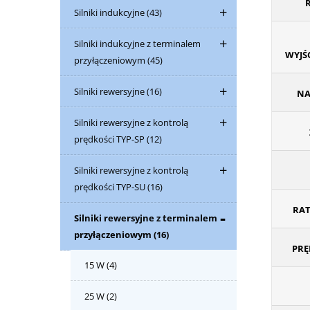
R
Silniki indukcyjne
(43)
Silniki indukcyjne z terminalem
WYJŚ
przyłączeniowym
(45)
Silniki rewersyjne
(16)
NA
Silniki rewersyjne z kontrolą
prędkości TYP-SP
(12)
Silniki rewersyjne z kontrolą
prędkości TYP-SU
(16)
RAT
Silniki rewersyjne z terminalem
przyłączeniowym
(16)
PRĘ
15 W
(4)
25 W
(2)