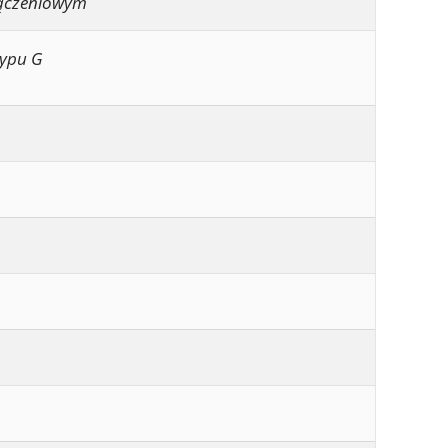
yłączeniowym
typu G