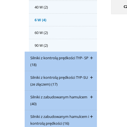
C
40 W
(2)
6 W
(4)
60 W
(2)
90 W
(2)
Silniki z kontrolą prędkości TYP- SP
(18)
Silniki z kontrolą prędkości TYP-SU
(ze złączem)
(17)
Silniki z zabudowanym hamulcem
(40)
Silniki z zabudowanym hamulcem i
kontrolą prędkości
(16)