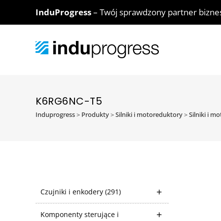
InduProgress
– Twój sprawdzony partner bizn
K6RG6NC-T5
Induprogress
>
Produkty
>
Silniki i motoreduktory
>
Silniki i 
Czujniki i enkodery
(291)
Komponenty sterujące i