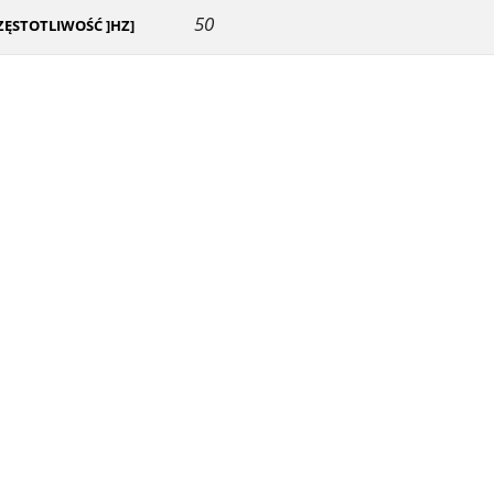
50
ZĘSTOTLIWOŚĆ ]HZ]