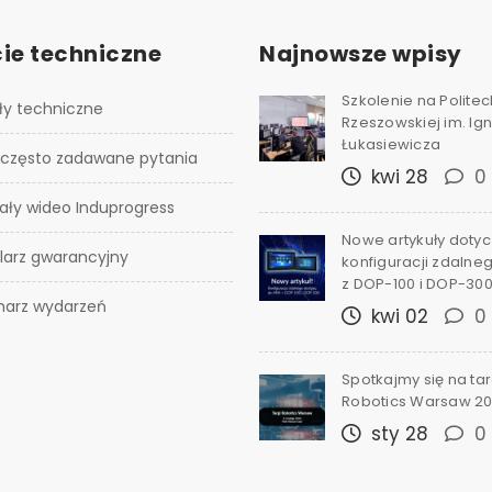
ie techniczne
Najnowsze wpisy
Szkolenie na Polite
ły techniczne
Rzeszowskiej im. I
Łukasiewicza
 często zadawane pytania
kwi 28
0
ały wideo Induprogress
Nowe artykuły doty
larz gwarancyjny
konfiguracji zdalne
z DOP-100 i DOP-30
narz wydarzeń
kwi 02
0
Spotkajmy się na ta
Robotics Warsaw 2
sty 28
0