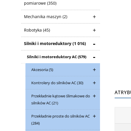
pomiarowe
(350)
Mechanika maszyn
(2)
Robotyka
(45)
Silniki i motoreduktory
(1 016)
Silniki i motoreduktory AC
(579)
Akcesoria
(5)
Kontrolery do silników AC
(30)
ATRYB
Przekładnie kątowe ślimakowe do
silników AC
(21)
Przekładnie proste do silników AC
(284)