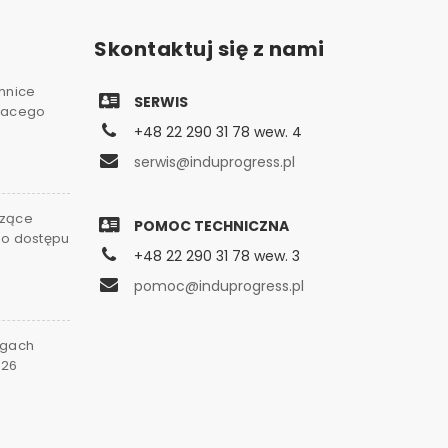
Skontaktuj się z nami
chnice
SERWIS
gnacego
+48 22 290 31 78 wew. 4
serwis@induprogress.pl
czące
POMOC TECHNICZNA
go dostępu
+48 22 290 31 78 wew. 3
0
pomoc@induprogress.pl
rgach
026