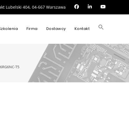
rakt Lubelski 404, 04-667 Warszawa
Search
for:
Szkolenia
Firma
Dostawcy
Kontakt
SEARCH BUTTON
6RG6NC-T5