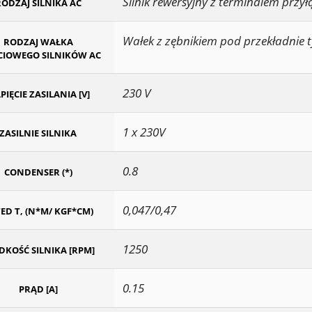
Silnik rewersyjny z terminalem prz
ODZAJ SILNIKA AC
Wałek z zębnikiem pod przekładnie 
RODZAJ WAŁKA
CIOWEGO SILNIKÓW AC
230 V
PIĘCIE ZASILANIA [V]
1 x 230V
ZASILNIE SILNIKA
0.8
CONDENSER (*)
0,047/0,47
ED T, (N*M/ KGF*CM)
1250
DKOŚĆ SILNIKA [RPM]
0.15
PRĄD [A]