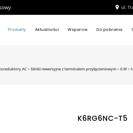
esowy
ul. T
Produkty
Aktualności
Wsparcie
Do pobrania
motoreduktory AC
>
Silniki rewersyjne z terminalem przyłączeniowym
>
6 W
>
K
K6RG6NC-T5