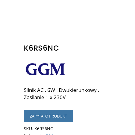
K6RS6NC
Silnik AC . 6W . Dwukierunkowy .
Zasilanie 1 x 230V
ZAPYTAJ O PRODUKT
SKU:
K6RS6NC