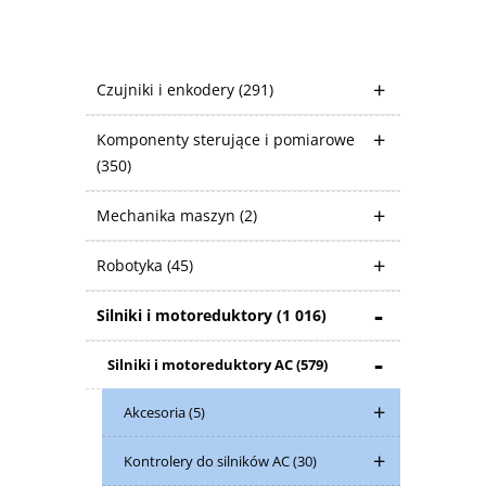
Czujniki i enkodery
(291)
Komponenty sterujące i pomiarowe
(350)
Mechanika maszyn
(2)
Robotyka
(45)
Silniki i motoreduktory
(1 016)
Silniki i motoreduktory AC
(579)
Akcesoria
(5)
Kontrolery do silników AC
(30)