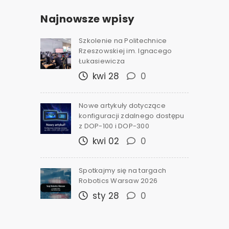
Najnowsze wpisy
Szkolenie na Politechnice
Rzeszowskiej im. Ignacego
Łukasiewicza
kwi 28
0
Nowe artykuły dotyczące
konfiguracji zdalnego dostępu
z DOP-100 i DOP-300
kwi 02
0
Spotkajmy się na targach
Robotics Warsaw 2026
sty 28
0