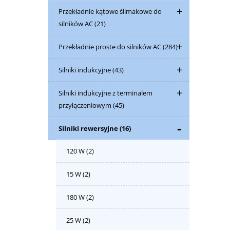
Przekładnie kątowe ślimakowe do
silników AC
(21)
Przekładnie proste do silników AC
(284)
Silniki indukcyjne
(43)
Silniki indukcyjne z terminalem
przyłączeniowym
(45)
Silniki rewersyjne
(16)
120 W
(2)
15 W
(2)
180 W
(2)
25 W
(2)