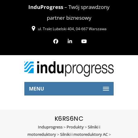
InduProgress
– Twój sprawdzony
partner biznesowy
ul. Trakt Lubelski 404, 04-667 Warszawa
MENU
K6RS6NC
Induprogress
>
Produkty
>
Silniki i
motoreduktory
>
Silniki i motoreduktory AC
>