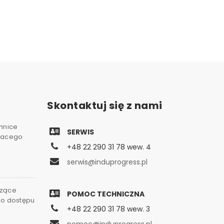
Skontaktuj się z nami
chnice
SERWIS
gnacego
+48 22 290 31 78 wew. 4
serwis@induprogress.pl
czące
POMOC TECHNICZNA
go dostępu
+48 22 290 31 78 wew. 3
0