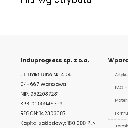
Filtr wg atrybutu
Induprogress sp. z o.o.
Wparc
ul. Trakt Lubelski 404,
Artyku
04-667 Warszawa
FAQ –
NIP: 9522087281
Materi
KRS: 0000948756
REGON: 142303087
Formu
Kapitał zakładowy: 180 000 PLN
Termi