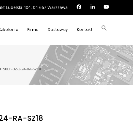
rakt Lubelski 404, 04-667 Warszawa
Search
for:
Szkolenia
Firma
Dostawcy
Kontakt
SEARCH BUTTON
T50LF-BZ-2-24-RA-SZ18
24-RA-SZ18