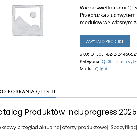
Wieża świetlna serii QT
Przedłużka z uchwytem S
modułów we własnym zak
ZAPYTAJ O PRODUKT
SKU:
QT50LF-BZ-2-24-RA-SZ
Kategoria:
Q50L - z uchwyt
Marka:
Qlight
 DO POBRANIA QLIGHT
talog Produktów Induprogress 202
ksowy przegląd aktualnej oferty produktowej. Specyfikacj