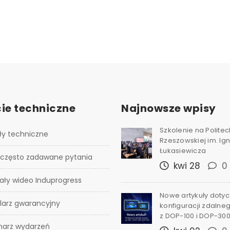
ie techniczne
Najnowsze wpisy
Szkolenie na Polite
ły techniczne
Rzeszowskiej im. I
Łukasiewicza
 często zadawane pytania
kwi 28
0
ały wideo Induprogress
Nowe artykuły doty
larz gwarancyjny
konfiguracji zdalne
z DOP-100 i DOP-30
narz wydarzeń