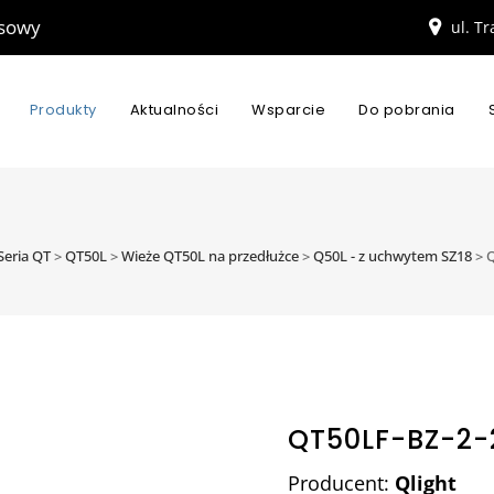
esowy
ul. T
Produkty
Aktualności
Wsparcie
Do pobrania
Seria QT
>
QT50L
>
Wieże QT50L na przedłużce
>
Q50L - z uchwytem SZ18
>
Q
QT50LF-BZ-2-
Producent:
Qlight