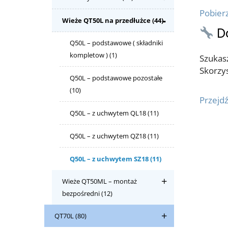
Pobierz
Wieże QT50L na przedłużce
(44)
D
Q50L – podstawowe ( składniki
kompletow )
(1)
Szukasz
Skorzys
Q50L – podstawowe pozostałe
(10)
Przejdź
Q50L – z uchwytem QL18
(11)
Q50L – z uchwytem QZ18
(11)
Q50L – z uchwytem SZ18
(11)
Wieże QT50ML – montaż
bezpośredni
(12)
QT70L
(80)