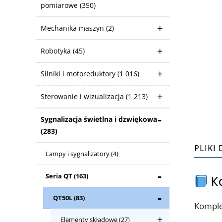
pomiarowe
(350)
Mechanika maszyn
(2)
Robotyka
(45)
Silniki i motoreduktory
(1 016)
Sterowanie i wizualizacja
(1 213)
Sygnalizacja świetlna i dzwiękowa
(283)
PLIKI
Lampy i sygnalizatory
(4)
Seria QT
(163)
Ka
QT50L
(83)
Komple
Elementy składowe
(27)