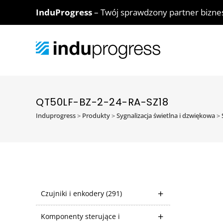
InduProgress
– Twój sprawdzony partner bizn
QT50LF-BZ-2-24-RA-SZ18
Induprogress
>
Produkty
>
Sygnalizacja świetlna i dzwiękowa
>
Czujniki i enkodery
(291)
Komponenty sterujące i