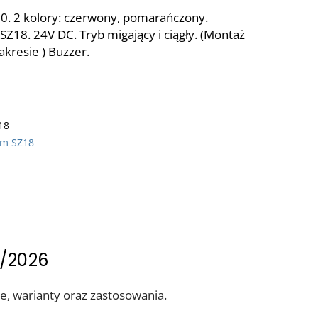
50. 2 kolory: czerwony, pomarańczony.
Z18. 24V DC. Tryb migający i ciągły. (Montaż
resie ) Buzzer.
18
em SZ18
5/2026
e, warianty oraz zastosowania.