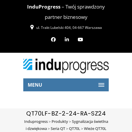
InduProgress
– Twój sprawdzony
partner biznesowy
ul. Trakt Lubelski 404, 04-667 Warszawa
MENU
QT70LF-BZ-2-24-RA-SZ24
Induprogress
>
Produkty
>
Sygnalizacja świetlna
i dzwiękowa
>
Seria QT
>
QT70L
>
Wieże QT70L