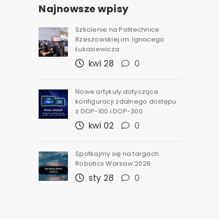
Najnowsze wpisy
Szkolenie na Politechnice
Rzeszowskiej im. Ignacego
Łukasiewicza
kwi 28
0
Nowe artykuły dotyczące
konfiguracji zdalnego dostępu
z DOP-100 i DOP-300
kwi 02
0
Spotkajmy się na targach
Robotics Warsaw 2026
sty 28
0