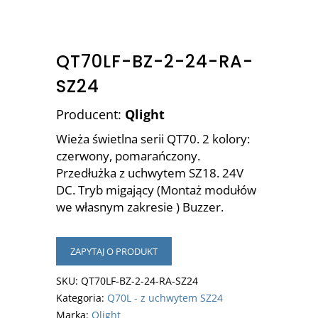
QT70LF-BZ-2-24-RA-
SZ24
Producent:
Qlight
Wieża świetlna serii QT70. 2 kolory:
czerwony, pomarańczony.
Przedłużka z uchwytem SZ18. 24V
DC. Tryb migający (Montaż modułów
we własnym zakresie ) Buzzer.
ZAPYTAJ O PRODUKT
SKU:
QT70LF-BZ-2-24-RA-SZ24
Kategoria:
Q70L - z uchwytem SZ24
Marka:
Qlight