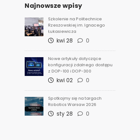
Najnowsze wpisy
Szkolenie na Politechnice
Rzeszowskiej im. Ignacego
Łukasiewicza
kwi 28
0
Nowe artykuły dotyczące
konfiguracji zdalnego dostępu
z DOP-100 i DOP-300
kwi 02
0
Spotkajmy się na targach
Robotics Warsaw 2026
sty 28
0