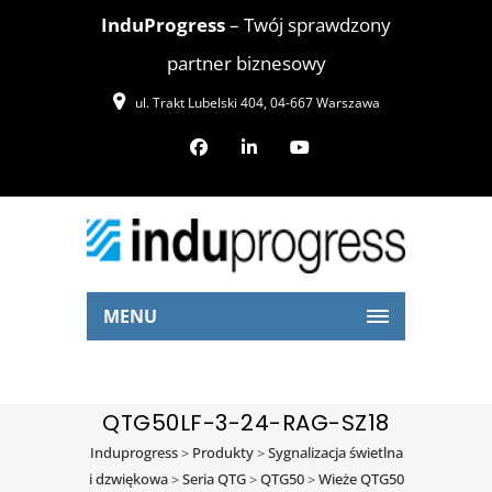
InduProgress
– Twój sprawdzony
partner biznesowy
ul. Trakt Lubelski 404, 04-667 Warszawa
MENU
QTG50LF-3-24-RAG-SZ18
Induprogress
>
Produkty
>
Sygnalizacja świetlna
i dzwiękowa
>
Seria QTG
>
QTG50
>
Wieże QTG50