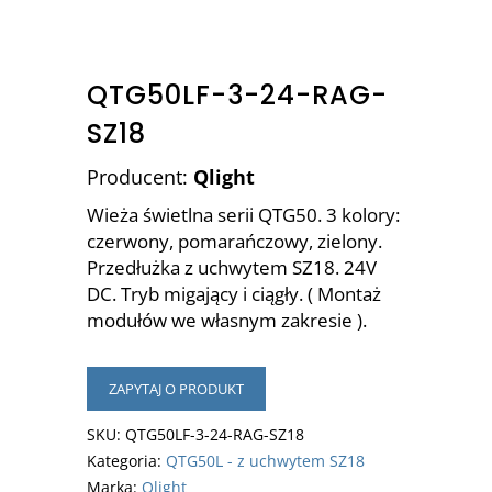
QTG50LF-3-24-RAG-
SZ18
Producent:
Qlight
Wieża świetlna serii QTG50. 3 kolory:
czerwony, pomarańczowy, zielony.
Przedłużka z uchwytem SZ18. 24V
DC. Tryb migający i ciągły. ( Montaż
modułów we własnym zakresie ).
ZAPYTAJ O PRODUKT
SKU:
QTG50LF-3-24-RAG-SZ18
Kategoria:
QTG50L - z uchwytem SZ18
Marka:
Qlight