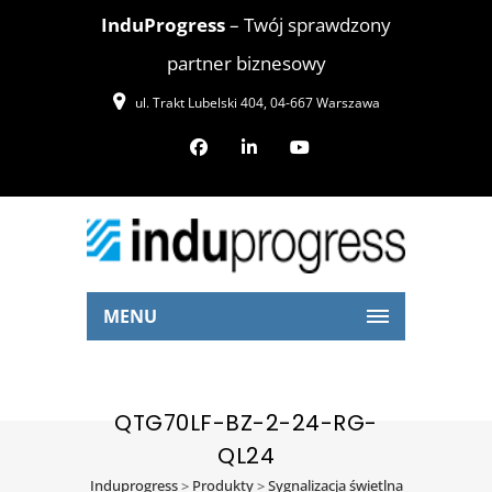
InduProgress
– Twój sprawdzony
partner biznesowy
ul. Trakt Lubelski 404, 04-667 Warszawa
MENU
QTG70LF-BZ-2-24-RG-
QL24
Induprogress
>
Produkty
>
Sygnalizacja świetlna