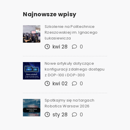
Najnowsze wpisy
Szkolenie na Politechnice
Rzeszowskiej im. Ignacego
Łukasiewicza
kwi 28
0
Nowe artykuły dotyczące
konfiguracji zdalnego dostępu
z DOP-100 i DOP-300
kwi 02
0
Spotkajmy się na targach
Robotics Warsaw 2026
sty 28
0