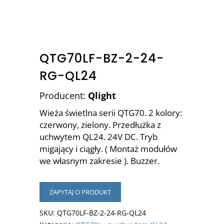
QTG70LF-BZ-2-24-
RG-QL24
Producent:
Qlight
Wieża świetlna serii QTG70. 2 kolory:
czerwony, zielony. Przedłużka z
uchwytem QL24. 24V DC. Tryb
migający i ciągły. ( Montaż modułów
we własnym zakresie ). Buzzer.
ZAPYTAJ O PRODUKT
SKU:
QTG70LF-BZ-2-24-RG-QL24