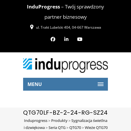
InduProgress
– Twój sprawdzony
partner biznesowy
ul. Trakt Lubelski 404, 04-667 Warszawa
MENU
QTG70LF-BZ-2-24-RG-SZ24
Induprogress
>
Produkty
>
Sygnalizacja świetlna
i dzwiękowa
>
Seria QTG
>
QTG70
>
Wieże QTG70