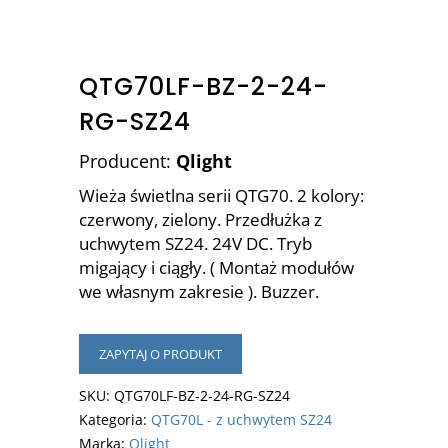
QTG70LF-BZ-2-24-
RG-SZ24
Producent:
Qlight
Wieża świetlna serii QTG70. 2 kolory:
czerwony, zielony. Przedłużka z
uchwytem SZ24. 24V DC. Tryb
migający i ciągły. ( Montaż modułów
we własnym zakresie ). Buzzer.
ZAPYTAJ O PRODUKT
SKU:
QTG70LF-BZ-2-24-RG-SZ24
Kategoria:
QTG70L - z uchwytem SZ24
Marka:
Qlight