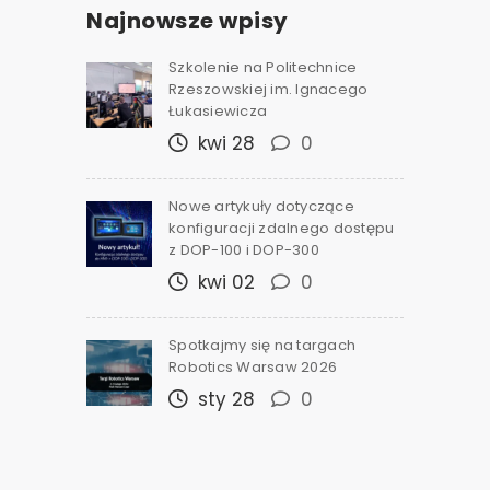
Najnowsze wpisy
Szkolenie na Politechnice
Rzeszowskiej im. Ignacego
Łukasiewicza
kwi 28
0
Nowe artykuły dotyczące
konfiguracji zdalnego dostępu
z DOP-100 i DOP-300
kwi 02
0
Spotkajmy się na targach
Robotics Warsaw 2026
sty 28
0