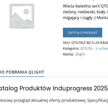
Wieża świetlna serii Q
zielony, niebieski, biał
migający i ciągły. ( Mo
ZAPYTAJ O PRODUKT
SKU:
QTG70LF-BZ-5-24-RA
Kategoria:
QTG70L - z uchw
Marka:
Qlight
 DO POBRANIA QLIGHT
talog Produktów Induprogress 202
ksowy przegląd aktualnej oferty produktowej. Specyfikacj