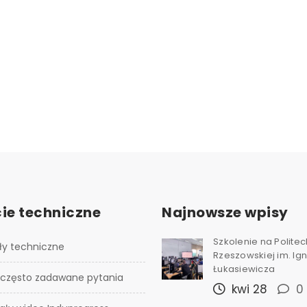
ie techniczne
Najnowsze wpisy
Szkolenie na Polite
ły techniczne
Rzeszowskiej im. I
Łukasiewicza
 często zadawane pytania
kwi 28
0