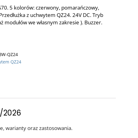
TG70. 5 kolorów: czerwony, pomarańczowy,
y. Przedłużka z uchwytem QZ24. 24V DC. Tryb
ntaż modułów we własnym zakresie ). Buzzer.
GBW-QZ24
ytem QZ24
5/2026
e, warianty oraz zastosowania.