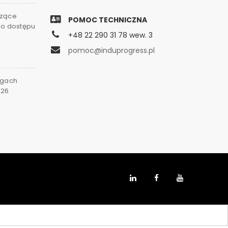
czące
POMOC TECHNICZNA
go dostępu
+48 22 290 31 78 wew. 3
0
pomoc@induprogress.pl
rgach
026