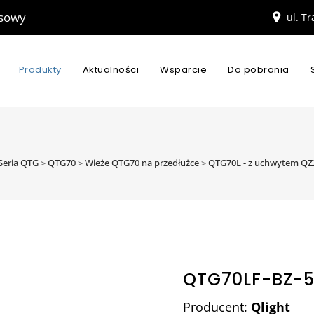
esowy
ul. T
Produkty
Aktualności
Wsparcie
Do pobrania
Seria QTG
>
QTG70
>
Wieże QTG70 na przedłużce
>
QTG70L - z uchwytem QZ
QTG70LF-BZ-
Producent:
Qlight