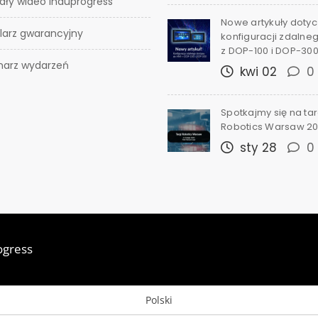
ały wideo Induprogress
Nowe artykuły doty
larz gwarancyjny
konfiguracji zdalne
z DOP-100 i DOP-30
narz wydarzeń
kwi 02
0
Spotkajmy się na ta
Robotics Warsaw 2
sty 28
0
ogress
Polski