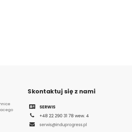
Skontaktuj się z nami
chnice
SERWIS
gnacego
+48 22 290 31 78 wew. 4
serwis@induprogress.pl