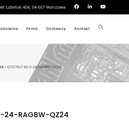
rakt Lubelski 404, 04-667 Warszawa
Search
for:
Szkolenia
Firma
Dostawcy
Kontakt
SEARCH BUTTON
24
>
QTG70LF-BZ-5-24-RAGBW-QZ24
5-24-RAGBW-QZ24