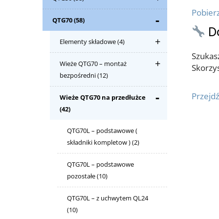
Pobierz
QTG70
(58)
D
Elementy składowe
(4)
Szukasz
Wieże QTG70 – montaż
Skorzys
bezpośredni
(12)
Przejdź
Wieże QTG70 na przedłużce
(42)
QTG70L – podstawowe (
składniki kompletow )
(2)
QTG70L – podstawowe
pozostałe
(10)
QTG70L – z uchwytem QL24
(10)