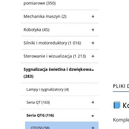
pomiarowe
(350)
Mechanika maszyn
(2)
Robotyka
(45)
Silniki i motoreduktory
(1 016)
Sterowanie i wizualizacja
(1 213)
Sygnalizacja świetlna i dzwiękowa
(283)
PLIKI
Lampy i sygnalizatory
(4)
Seria QT
(163)
Ka
Seria QTG
(116)
Komple
QTG50
(58)