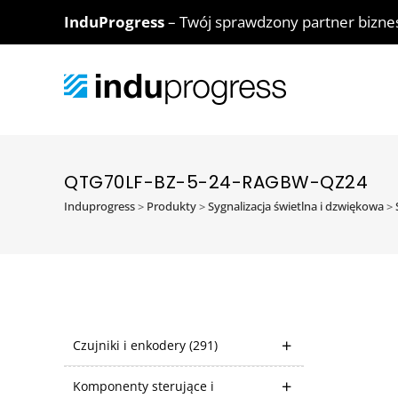
InduProgress
– Twój sprawdzony partner bizn
QTG70LF-BZ-5-24-RAGBW-QZ24
Induprogress
>
Produkty
>
Sygnalizacja świetlna i dzwiękowa
>
Czujniki i enkodery
(291)
Komponenty sterujące i