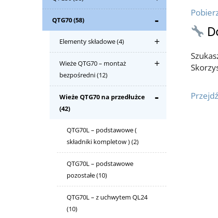
Pobierz
QTG70
(58)
D
Elementy składowe
(4)
Szukasz
Wieże QTG70 – montaż
Skorzys
bezpośredni
(12)
Przejdź
Wieże QTG70 na przedłużce
(42)
QTG70L – podstawowe (
składniki kompletow )
(2)
QTG70L – podstawowe
pozostałe
(10)
QTG70L – z uchwytem QL24
(10)