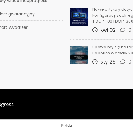
ały wideo Induprogress
Nowe artykuły doty
larz gwarancyjny
konfiguracji zdalne
z DOP-100 i DOP-30
narz wydarzeń
kwi 02
0
Spotkajmy się na ta
Robotics Warsaw 2
sty 28
0
ogress
Polski