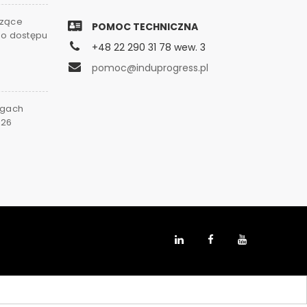
czące
POMOC TECHNICZNA
go dostępu
+48 22 290 31 78 wew. 3
0
pomoc@induprogress.pl
rgach
026