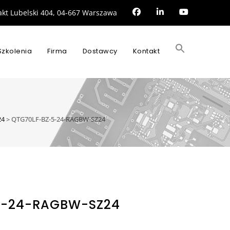
rakt Lubelski 404, 04-667 Warszawa
Search
for:
Szkolenia
Firma
Dostawcy
Kontakt
SEARCH BUTTON
24
>
QTG70LF-BZ-5-24-RAGBW-SZ24
5-24-RAGBW-SZ24