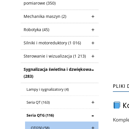
pomiarowe
(350)
Mechanika maszyn
(2)
Robotyka
(45)
Silniki i motoreduktory
(1 016)
Sterowanie i wizualizacja
(1 213)
Sygnalizacja świetlna i dzwiękowa
(283)
PLIKI
Lampy i sygnalizatory
(4)
Seria QT
(163)
Ka
Seria QTG
(116)
Komple
QTG50
(58)