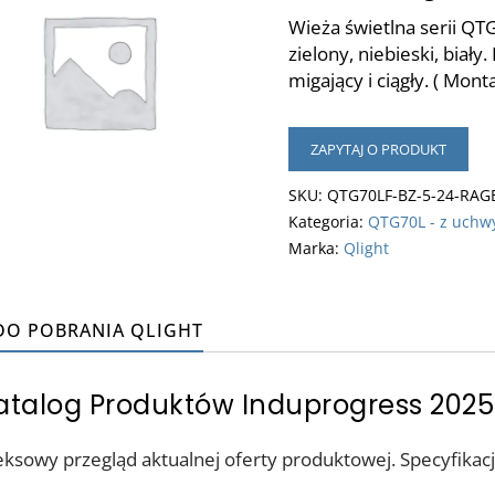
Wieża świetlna serii Q
zielony, niebieski, biał
migający i ciągły. ( Mo
ZAPYTAJ O PRODUKT
SKU:
QTG70LF-BZ-5-24-RAG
Kategoria:
QTG70L - z uchw
Marka:
Qlight
 DO POBRANIA QLIGHT
talog Produktów Induprogress 202
ksowy przegląd aktualnej oferty produktowej. Specyfikacj