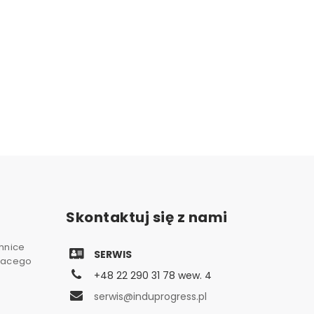
Skontaktuj się z nami
chnice
SERWIS
gnacego
+48 22 290 31 78 wew. 4
serwis@induprogress.pl