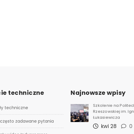
ie techniczne
Najnowsze wpisy
Szkolenie na Polite
ły techniczne
Rzeszowskiej im. I
Łukasiewicza
 często zadawane pytania
kwi 28
0