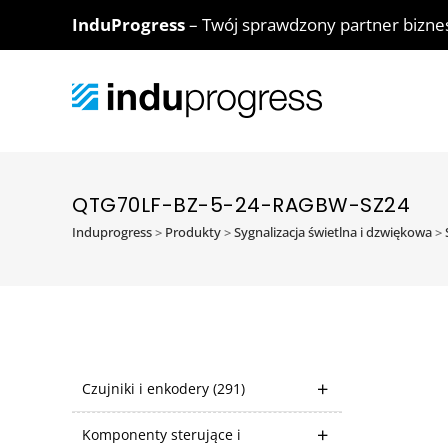
InduProgress
– Twój sprawdzony partner bizn
QTG70LF-BZ-5-24-RAGBW-SZ24
Induprogress
>
Produkty
>
Sygnalizacja świetlna i dzwiękowa
>
Czujniki i enkodery
(291)
Komponenty sterujące i