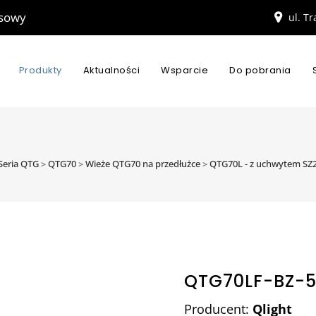
esowy
ul. T
Produkty
Aktualności
Wsparcie
Do pobrania
Seria QTG
>
QTG70
>
Wieże QTG70 na przedłużce
>
QTG70L - z uchwytem SZ
QTG70LF-BZ-
Producent:
Qlight