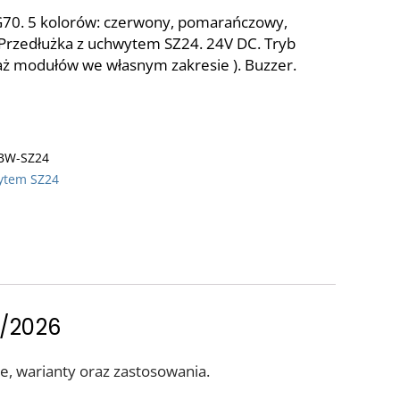
TG70. 5 kolorów: czerwony, pomarańczowy,
y. Przedłużka z uchwytem SZ24. 24V DC. Tryb
ntaż modułów we własnym zakresie ). Buzzer.
BW-SZ24
ytem SZ24
5/2026
e, warianty oraz zastosowania.