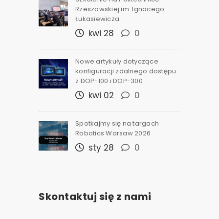
Rzeszowskiej im. Ignacego
Łukasiewicza
kwi 28
0
Nowe artykuły dotyczące
konfiguracji zdalnego dostępu
z DOP-100 i DOP-300
kwi 02
0
Spotkajmy się na targach
Robotics Warsaw 2026
sty 28
0
Skontaktuj się z nami