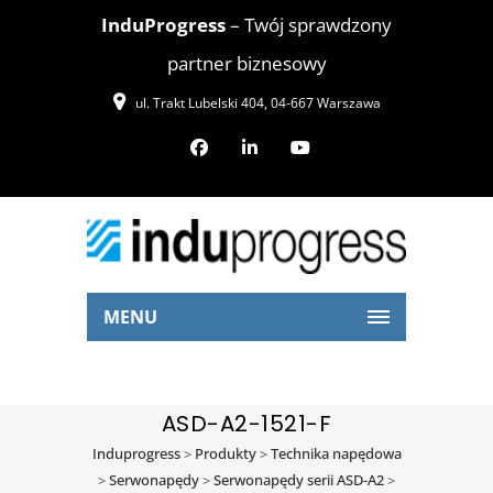
InduProgress
– Twój sprawdzony
partner biznesowy
ul. Trakt Lubelski 404, 04-667 Warszawa
MENU
ASD-A2-1521-F
Induprogress
>
Produkty
>
Technika napędowa
>
Serwonapędy
>
Serwonapędy serii ASD-A2
>