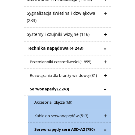
Sygnalizacja świetlna i dzwiękowa
(283)
Systemy i czujniki wizyjne
(116)
Technika napędowa
(4 243)
Przemienniki częstotliwości
(1 855)
Rozwiązania dla branży windowej
(81)
Serwonapędy
(2 243)
Akcesoria i złącza
(69)
Kable do serwonapędów
(513)
Serwonapędy serii ASD-A2
(780)