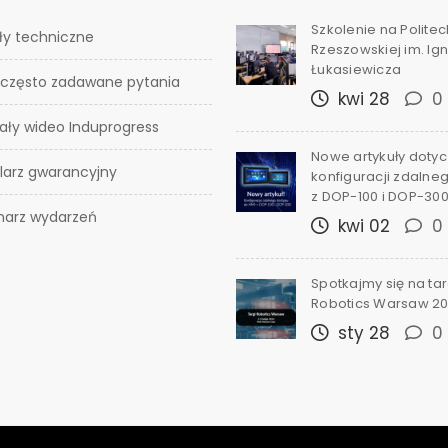
Szkolenie na Polite
ły techniczne
Rzeszowskiej im. I
Łukasiewicza
 często zadawane pytania
kwi 28
0
ały wideo Induprogress
Nowe artykuły doty
larz gwarancyjny
konfiguracji zdalne
z DOP-100 i DOP-30
narz wydarzeń
kwi 02
0
Spotkajmy się na ta
Robotics Warsaw 2
sty 28
0