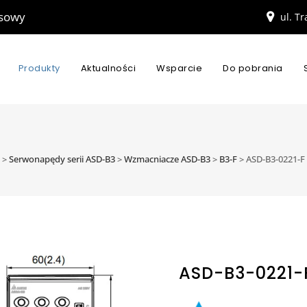
esowy
ul. T
Produkty
Aktualności
Wsparcie
Do pobrania
>
Serwonapędy serii ASD-B3
>
Wzmacniacze ASD-B3
>
B3-F
>
ASD-B3-0221-F
ASD-B3-0221-