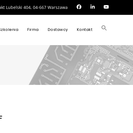
rakt Lubelski 404, 04-667 Warszawa
Search
for:
Szkolenia
Firma
Dostawcy
Kontakt
SEARCH BUTTON
F