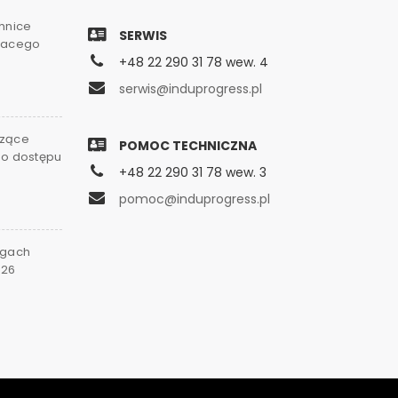
chnice
SERWIS
gnacego
+48 22 290 31 78 wew. 4
serwis@induprogress.pl
czące
POMOC TECHNICZNA
go dostępu
+48 22 290 31 78 wew. 3
0
pomoc@induprogress.pl
rgach
026