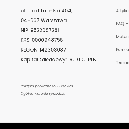
ul. Trakt Lubelski 404,
Artyku
04-667 Warszawa
FAQ –
NIP: 9522087281
Materi
KRS: 0000948756
REGON: 142303087
Formu
Kapitał zakładowy: 180 000 PLN
Termi
Polityka prywatności i Cookies
Ogólne warunki sprzedaży