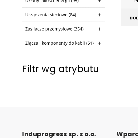
Układy jakości energii
(95)
P
Urządzenia sieciowe
(84)
DOD
Zasilacze przemysłowe
(354)
Złącza i komponenty do kabli
(51)
Filtr wg atrybutu
Induprogress sp. z o.o.
Wparc