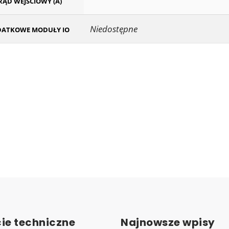
RĄD WEJŚCIOWY (A)
Niedostępne
ATKOWE MODUŁY IO
ie techniczne
Najnowsze wpisy