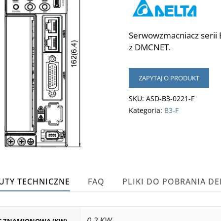
Serwowzmacniacz serii 
z DMCNET.
ZAPYTAJ O PRODUKT
SKU:
ASD-B3-0221-F
Kategoria:
B3-F
UTY TECHNICZNE
FAQ
PLIKI DO POBRANIA DE
0,2 KW