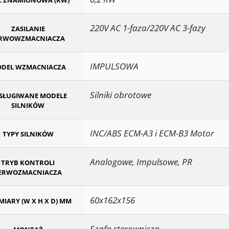
 ZNAMIONOWA (KW)
220V AC 1-faza/220V AC 3-fazy
ZASILANIE
ERWOWZMACNIACZA
IMPULSOWA
DEL WZMACNIACZA
Silniki obrotowe
SŁUGIWANE MODELE
SILNIKÓW
INC/ABS ECM-A3 i ECM-B3 Motor
TYPY SILNIKÓW
Analogowe, Impulsowe, PR
TRYB KONTROLI
ERWOZMACNIACZA
60x162x156
IARY (W X H X D) MM
Szafa sterownicza