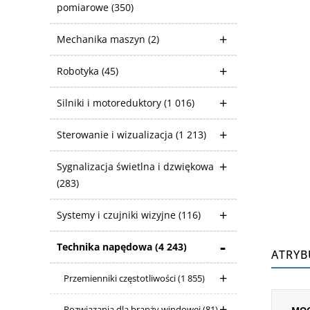
pomiarowe
(350)
Mechanika maszyn
(2)
Robotyka
(45)
Silniki i motoreduktory
(1 016)
Sterowanie i wizualizacja
(1 213)
Sygnalizacja świetlna i dzwiękowa
(283)
Systemy i czujniki wizyjne
(116)
Technika napędowa
(4 243)
ATRYB
Przemienniki częstotliwości
(1 855)
Rozwiązania dla branży windowej
(81)