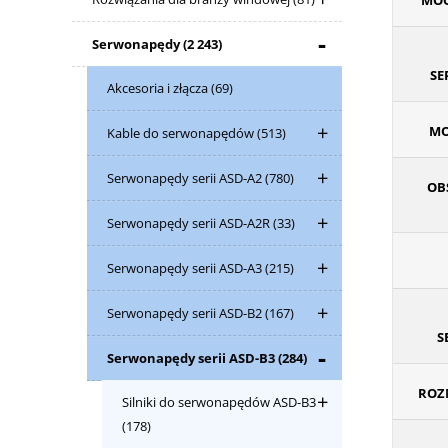
MOC
Serwonapędy
(2 243)
S
Akcesoria i złącza
(69)
MO
Kable do serwonapędów
(513)
Serwonapędy serii ASD-A2
(780)
OB
Serwonapędy serii ASD-A2R
(33)
Serwonapędy serii ASD-A3
(215)
Serwonapędy serii ASD-B2
(167)
S
Serwonapędy serii ASD-B3
(284)
ROZM
Silniki do serwonapędów ASD-B3
(178)