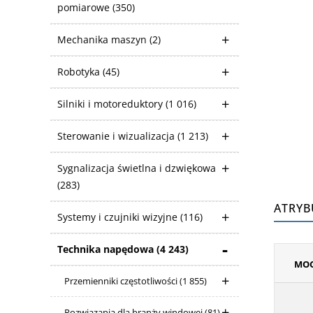
pomiarowe
(350)
Mechanika maszyn
(2)
Robotyka
(45)
Silniki i motoreduktory
(1 016)
Sterowanie i wizualizacja
(1 213)
Sygnalizacja świetlna i dzwiękowa
(283)
ATRYB
Systemy i czujniki wizyjne
(116)
Technika napędowa
(4 243)
MOC
Przemienniki częstotliwości
(1 855)
Rozwiązania dla branży windowej
(81)