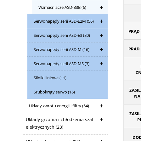
Wzmacniacze ASD-B3B
(6)
Serwonapędy serii ASD-E2M
(56)
PRĄD 
Serwonapędy serii ASD-E3
(80)
PRĄD 
Serwonapędy serii ASD-M
(16)
Serwonapędy serii ASD-MS
(3)
ZN
Silniki liniowe
(11)
ZASIL
Śrubokręty serwo
(16)
NAP
Układy zwrotu energii i filtry
(64)
ZASIL
Układy grzania i chłodzenia szaf
P
elektrycznych
(23)
DOD