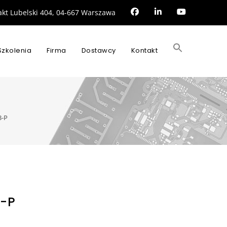
rakt Lubelski 404, 04-667 Warszawa
Search
for:
Szkolenia
Firma
Dostawcy
Kontakt
SEARCH BUTTON
3-P
-P