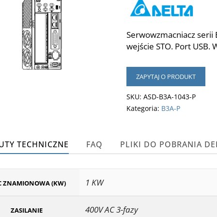
Serwowzmacniacz serii
wejście STO. Port USB. 
ZAPYTAJ O PRODUKT
SKU:
ASD-B3A-1043-P
Kategoria:
B3A-P
UTY TECHNICZNE
FAQ
PLIKI DO POBRANIA DE
1 KW
 ZNAMIONOWA (KW)
400V AC 3-fazy
ZASILANIE