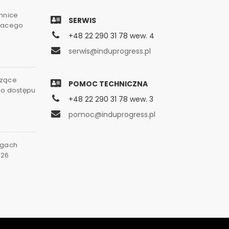
chnice
SERWIS
gnacego
+48 22 290 31 78 wew. 4
serwis@induprogress.pl
czące
POMOC TECHNICZNA
go dostępu
+48 22 290 31 78 wew. 3
0
pomoc@induprogress.pl
rgach
026