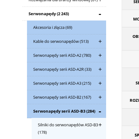
S
Serwonapędy
(2 243)
MO
Akcesoria i złącza
(69)
OB
Kable do serwonapędów
(513)
Serwonapędy serii ASD-A2
(780)
Serwonapędy serii ASD-A2R
(33)
S
Serwonapędy serii ASD-A3
(215)
Serwonapędy serii ASD-B2
(167)
ROZM
Serwonapędy serii ASD-B3
(284)
Silniki do serwonapędów ASD-B3
(178)
S