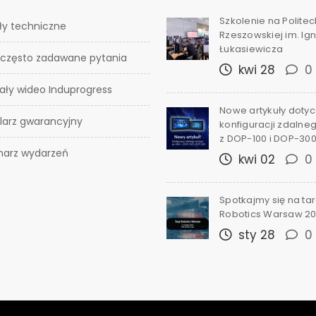
Szkolenie na Polite
ły techniczne
Rzeszowskiej im. I
Łukasiewicza
 często zadawane pytania
kwi 28
0
ały wideo Induprogress
Nowe artykuły doty
larz gwarancyjny
konfiguracji zdalne
z DOP-100 i DOP-30
narz wydarzeń
kwi 02
0
Spotkajmy się na ta
Robotics Warsaw 2
sty 28
0