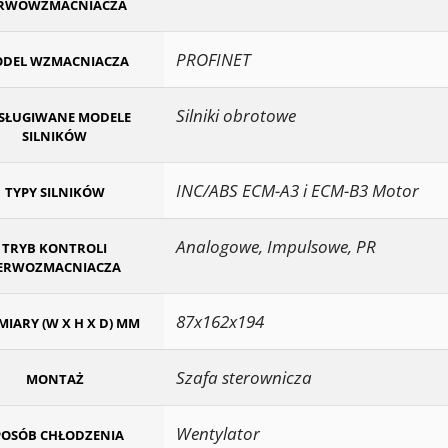
ERWOWZMACNIACZA
PROFINET
DEL WZMACNIACZA
Silniki obrotowe
SŁUGIWANE MODELE
SILNIKÓW
INC/ABS ECM-A3 i ECM-B3 Motor
TYPY SILNIKÓW
Analogowe, Impulsowe, PR
TRYB KONTROLI
ERWOZMACNIACZA
87x162x194
IARY (W X H X D) MM
Szafa sterownicza
MONTAŻ
Wentylator
POSÓB CHŁODZENIA