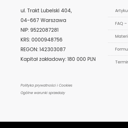
ul. Trakt Lubelski 404,
Artyku
04-667 Warszawa
FAQ –
NIP: 9522087281
Materi
KRS: 0000948756
REGON: 142303087
Formu
Kapitał zakładowy: 180 000 PLN
Termi
Polityka prywatności i Cookies
Ogólne warunki sprzedaży