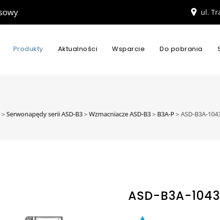
esowy
ul. T
Produkty
Aktualności
Wsparcie
Do pobrania
>
Serwonapędy serii ASD-B3
>
Wzmacniacze ASD-B3
>
B3A-P
>
ASD-B3A-104
ASD-B3A-1043