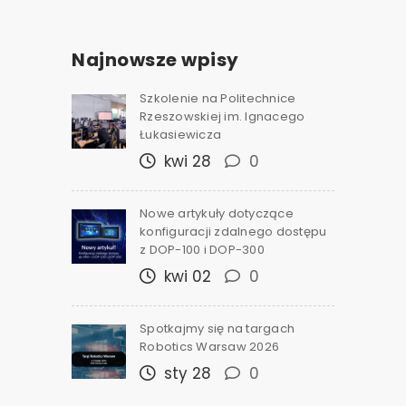
Najnowsze wpisy
Szkolenie na Politechnice
Rzeszowskiej im. Ignacego
Łukasiewicza
kwi 28
0
Nowe artykuły dotyczące
konfiguracji zdalnego dostępu
z DOP-100 i DOP-300
kwi 02
0
Spotkajmy się na targach
Robotics Warsaw 2026
sty 28
0