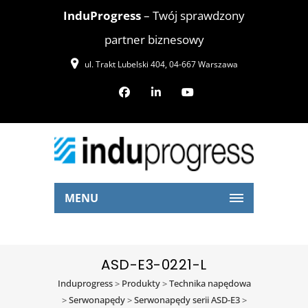
InduProgress
– Twój sprawdzony
partner biznesowy
ul. Trakt Lubelski 404, 04-667 Warszawa
MENU
ASD-E3-0221-L
Induprogress
>
Produkty
>
Technika napędowa
>
Serwonapędy
>
Serwonapędy serii ASD-E3
>