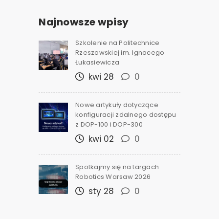
Najnowsze wpisy
Szkolenie na Politechnice
Rzeszowskiej im. Ignacego
Łukasiewicza
kwi 28
0
Nowe artykuły dotyczące
konfiguracji zdalnego dostępu
z DOP-100 i DOP-300
kwi 02
0
Spotkajmy się na targach
Robotics Warsaw 2026
sty 28
0