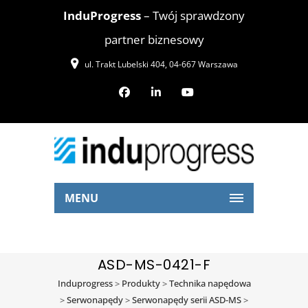
InduProgress
– Twój sprawdzony
partner biznesowy
ul. Trakt Lubelski 404, 04-667 Warszawa
MENU
ASD-MS-0421-F
Induprogress
>
Produkty
>
Technika napędowa
>
Serwonapędy
>
Serwonapędy serii ASD-MS
>