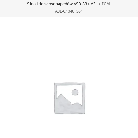
Silniki do serwonapędów ASD-A3
>
A3L
>
ECM-
A3L-C1040FSS1