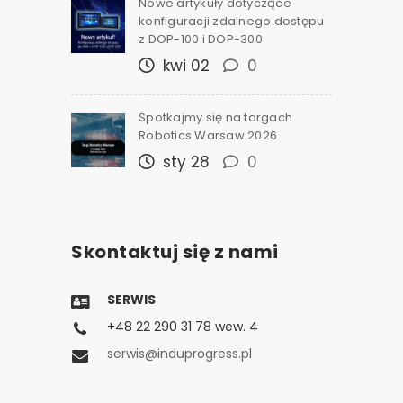
Nowe artykuły dotyczące
konfiguracji zdalnego dostępu
z DOP-100 i DOP-300
kwi 02
0
Spotkajmy się na targach
Robotics Warsaw 2026
sty 28
0
Skontaktuj się z nami
SERWIS
+48 22 290 31 78 wew. 4
serwis@induprogress.pl