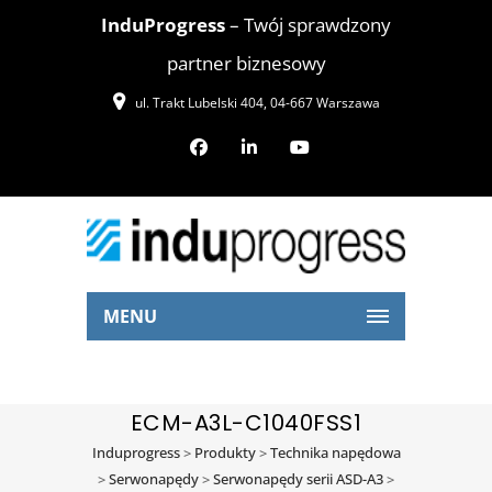
InduProgress
– Twój sprawdzony
partner biznesowy
ul. Trakt Lubelski 404, 04-667 Warszawa
MENU
ECM-A3L-C1040FSS1
Induprogress
>
Produkty
>
Technika napędowa
>
Serwonapędy
>
Serwonapędy serii ASD-A3
>