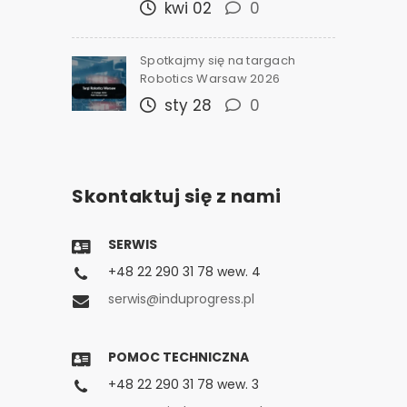
kwi 02
0
Spotkajmy się na targach
Robotics Warsaw 2026
sty 28
0
Skontaktuj się z nami
SERWIS
+48 22 290 31 78 wew. 4
serwis@induprogress.pl
POMOC TECHNICZNA
+48 22 290 31 78 wew. 3