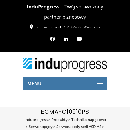
InduProgress
– Twój sprawdzony
partner biznesowy
ul. Trakt Lubelski 404, 04-667 Warszawa
MENU
ECMA-C10910PS
Induprogress
>
Produkty
>
Technika napędowa
>
Serwonapędy
>
Serwonapędy serii ASD-A2
>