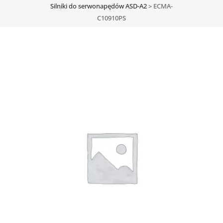
Silniki do serwonapędów ASD-A2
>
ECMA-
C10910PS