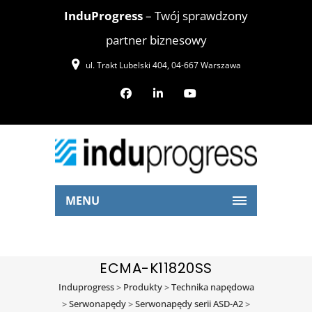
InduProgress
– Twój sprawdzony
partner biznesowy
ul. Trakt Lubelski 404, 04-667 Warszawa
MENU
ECMA-K11820SS
Induprogress
>
Produkty
>
Technika napędowa
>
Serwonapędy
>
Serwonapędy serii ASD-A2
>