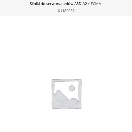
Silniki do serwonapędów ASD-A2
>
ECMA-
K11820SS