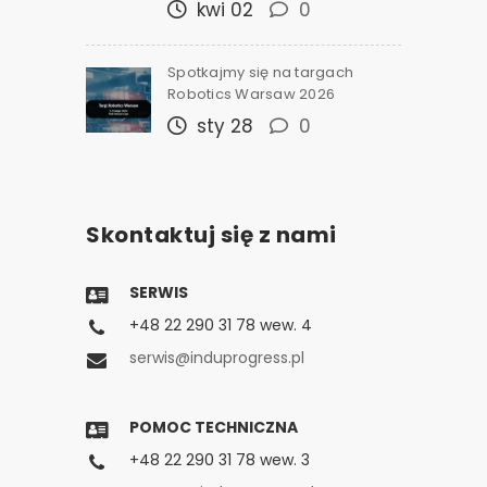
kwi 02
0
Spotkajmy się na targach
Robotics Warsaw 2026
sty 28
0
Skontaktuj się z nami
SERWIS
+48 22 290 31 78 wew. 4
serwis@induprogress.pl
POMOC TECHNICZNA
+48 22 290 31 78 wew. 3