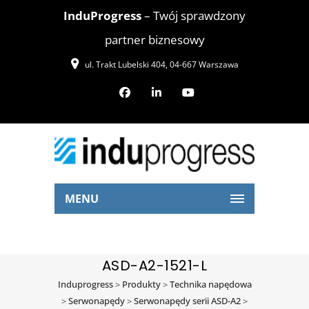
InduProgress
– Twój sprawdzony
partner biznesowy
ul. Trakt Lubelski 404, 04-667 Warszawa
MENU
ASD-A2-1521-L
Induprogress
>
Produkty
>
Technika napędowa
>
Serwonapędy
>
Serwonapędy serii ASD-A2
>