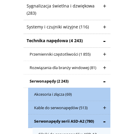
Sygnalizacja świetlna i dzwiękowa
(283)
Systemy i czujniki wizyjne
(116)
Technika napędowa
(4 243)
Przemienniki częstotliwości
(1 855)
Rozwiązania dla branży windowej
(81)
Serwonapędy
(2 243)
Akcesoria i złącza
(69)
Kable do serwonapędów
(513)
Serwonapędy serii ASD-A2
(780)