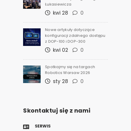
Łukasiewicza
kwi 28
0
Nowe artykuły dotyczące
konfiguracji zdalnego dostępu
z DOP-100 i DOP-300
kwi 02
0
Spotkajmy się na targach
Robotics Warsaw 2026
sty 28
0
Skontaktuj się z nami
SERWIS