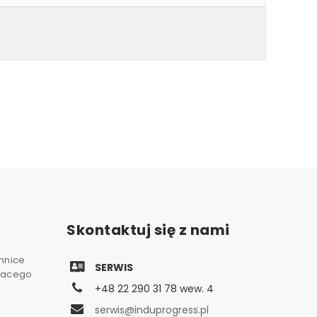
Skontaktuj się z nami
chnice
SERWIS
gnacego
+48 22 290 31 78 wew. 4
serwis@induprogress.pl