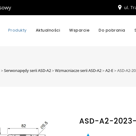
esowy
ul. T
Produkty
Aktualności
Wsparcie
Do pobrania
>
Serwonapędy serii ASD-A2
>
Wzmacniacze serii ASD-A2
>
A2-E
>
ASD-A2-20
ASD-A2-2023