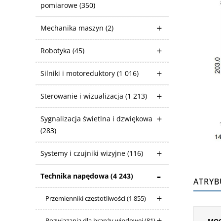
pomiarowe
(350)
Mechanika maszyn
(2)
Robotyka
(45)
Silniki i motoreduktory
(1 016)
Sterowanie i wizualizacja
(1 213)
Sygnalizacja świetlna i dzwiękowa
(283)
Systemy i czujniki wizyjne
(116)
Technika napędowa
(4 243)
ATRYB
Przemienniki częstotliwości
(1 855)
Rozwiązania dla branży windowej
(81)