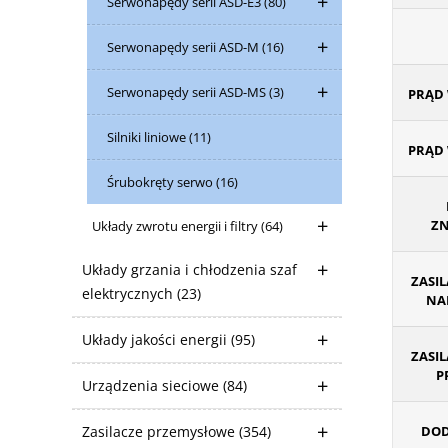
Serwonapędy serii ASD-E3
(80)
Serwonapędy serii ASD-M
(16)
Serwonapędy serii ASD-MS
(3)
PRĄD 
Silniki liniowe
(11)
PRĄD 
Śrubokręty serwo
(16)
ZN
Układy zwrotu energii i filtry
(64)
Układy grzania i chłodzenia szaf
ZASIL
elektrycznych
(23)
NAP
Układy jakości energii
(95)
ZASIL
P
Urządzenia sieciowe
(84)
Zasilacze przemysłowe
(354)
DOD