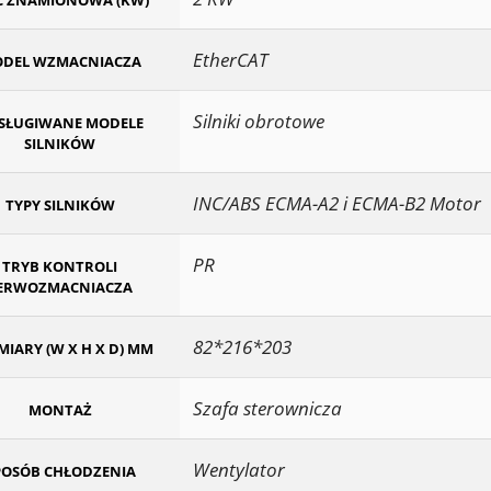
 ZNAMIONOWA (KW)
EtherCAT
DEL WZMACNIACZA
Silniki obrotowe
SŁUGIWANE MODELE
SILNIKÓW
INC/ABS ECMA-A2 i ECMA-B2 Motor
TYPY SILNIKÓW
PR
TRYB KONTROLI
ERWOZMACNIACZA
82*216*203
IARY (W X H X D) MM
Szafa sterownicza
MONTAŻ
Wentylator
POSÓB CHŁODZENIA