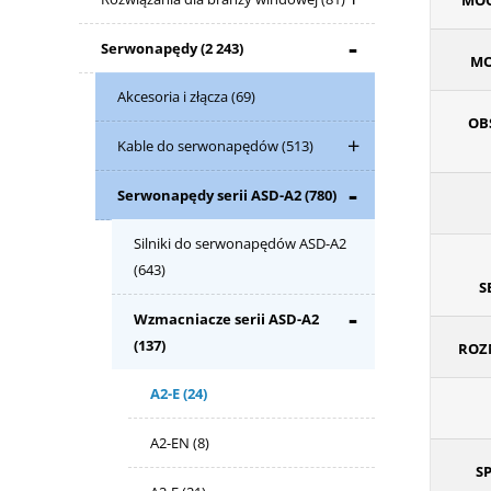
MOC
Serwonapędy
(2 243)
MO
Akcesoria i złącza
(69)
OB
Kable do serwonapędów
(513)
Serwonapędy serii ASD-A2
(780)
Silniki do serwonapędów ASD-A2
(643)
S
Wzmacniacze serii ASD-A2
(137)
ROZM
A2-E
(24)
A2-EN
(8)
S