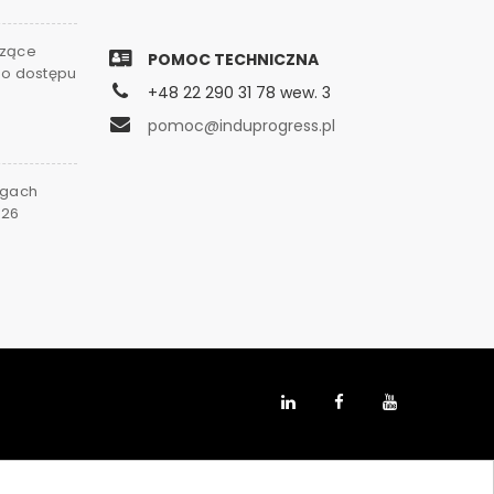
czące
POMOC TECHNICZNA
go dostępu
+48 22 290 31 78 wew. 3
0
pomoc@induprogress.pl
rgach
026