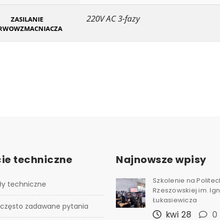
220V AC 3-fazy
ZASILANIE
ERWOWZMACNIACZA
ie techniczne
Najnowsze wpisy
Szkolenie na Polite
ły techniczne
Rzeszowskiej im. I
Łukasiewicza
 często zadawane pytania
kwi 28
0