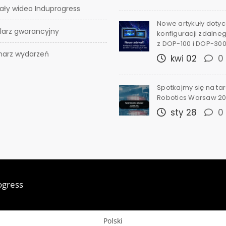
ały wideo Induprogress
Nowe artykuły doty
larz gwarancyjny
konfiguracji zdalne
z DOP-100 i DOP-30
narz wydarzeń
kwi 02
0
Spotkajmy się na ta
Robotics Warsaw 2
sty 28
0
ogress
Polski