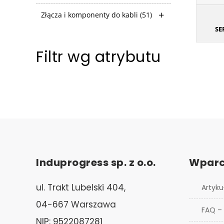
Złącza i komponenty do kabli
(51)
S
Filtr wg atrybutu
Induprogress sp. z o.o.
Wparc
ul. Trakt Lubelski 404,
Artyku
04-667 Warszawa
FAQ –
NIP: 9522087281