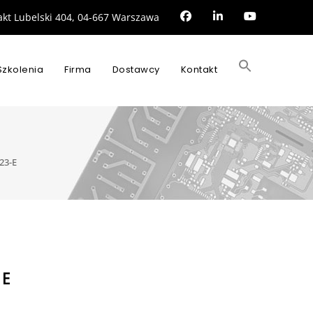
rakt Lubelski 404, 04-667 Warszawa
Search
for:
Szkolenia
Firma
Dostawcy
Kontakt
SEARCH BUTTON
23-E
-E