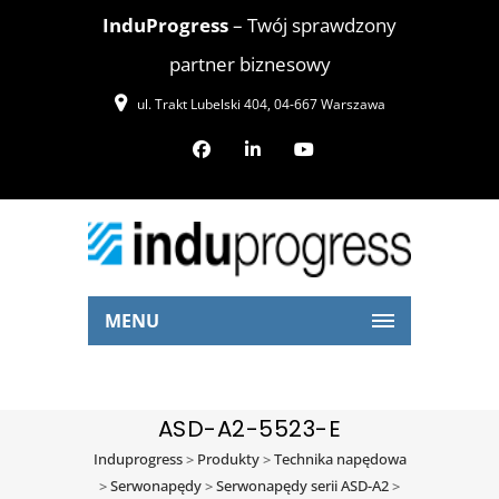
InduProgress
– Twój sprawdzony
partner biznesowy
ul. Trakt Lubelski 404, 04-667 Warszawa
MENU
ASD-A2-5523-E
Induprogress
>
Produkty
>
Technika napędowa
>
Serwonapędy
>
Serwonapędy serii ASD-A2
>