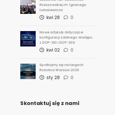
Rzeszowskiej im. Ignacego
Łukasiewicza
kwi 28
0
Nowe artykuły dotyczące
konfiguracji zdalnego dostępu
z DOP-100 i DOP-300
kwi 02
0
Spotkajmy się na targach
Robotics Warsaw 2026
sty 28
0
Skontaktuj się z nami