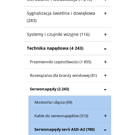
Sygnalizacja świetlna i dzwiękowa
(283)
Systemy i czujniki wizyjne
(116)
Technika napędowa
(4 243)
Przemienniki częstotliwości
(1 855)
Rozwiązania dla branży windowej
(81)
Serwonapędy
(2 243)
Akcesoria i złącza
(69)
Kable do serwonapędów
(513)
Serwonapędy serii ASD-A2
(780)