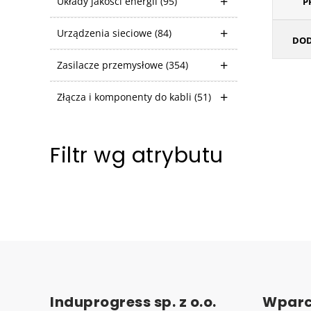
Układy jakości energii
(95)
P
Urządzenia sieciowe
(84)
DOD
Zasilacze przemysłowe
(354)
Złącza i komponenty do kabli
(51)
Filtr wg atrybutu
Induprogress sp. z o.o.
Wparc