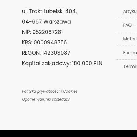
ul. Trakt Lubelski 404,
Artyku
04-667 Warszawa
FAQ –
NIP: 9522087281
Materi
KRS: 0000948756
REGON: 142303087
Formu
Kapitał zakładowy: 180 000 PLN
Termi
Polityka prywatności i Cookies
Ogólne warunki sprzedaży