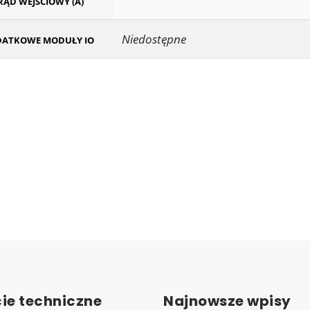
RĄD WEJŚCIOWY (A)
Niedostępne
ATKOWE MODUŁY IO
ie techniczne
Najnowsze wpisy