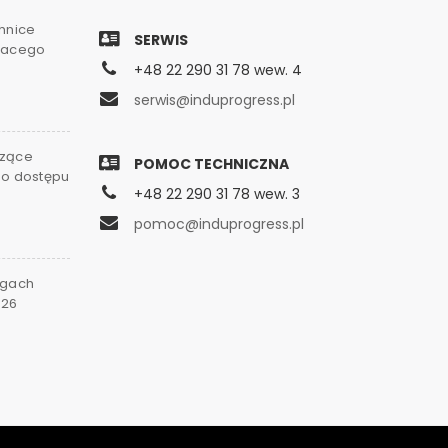
chnice
SERWIS
gnacego
+48 22 290 31 78 wew. 4
serwis@induprogress.pl
czące
POMOC TECHNICZNA
go dostępu
+48 22 290 31 78 wew. 3
0
pomoc@induprogress.pl
rgach
026