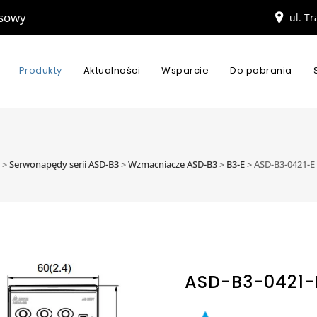
esowy
ul. T
Produkty
Aktualności
Wsparcie
Do pobrania
>
Serwonapędy serii ASD-B3
>
Wzmacniacze ASD-B3
>
B3-E
>
ASD-B3-0421-E
ASD-B3-0421-