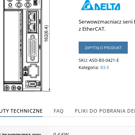
Serwowzmacniacz serii 
z EtherCAT.
ZAPYTAJ O PRODUKT
SKU:
ASD-B3-0421-E
Kategoria:
B3-E
UTY TECHNICZNE
FAQ
PLIKI DO POBRANIA DE
0,4 KW