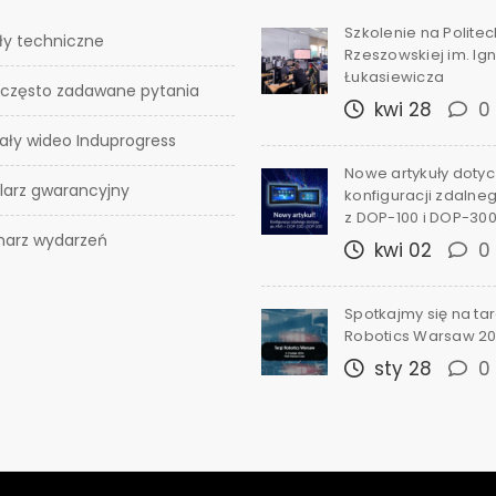
Szkolenie na Polite
ły techniczne
Rzeszowskiej im. I
Łukasiewicza
 często zadawane pytania
kwi 28
0
ały wideo Induprogress
Nowe artykuły doty
larz gwarancyjny
konfiguracji zdalne
z DOP-100 i DOP-30
narz wydarzeń
kwi 02
0
Spotkajmy się na ta
Robotics Warsaw 2
sty 28
0