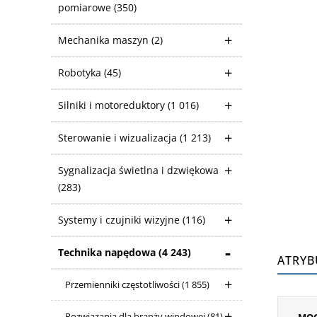
pomiarowe
(350)
Mechanika maszyn
(2)
Robotyka
(45)
Silniki i motoreduktory
(1 016)
Sterowanie i wizualizacja
(1 213)
Sygnalizacja świetlna i dzwiękowa
(283)
Systemy i czujniki wizyjne
(116)
Technika napędowa
(4 243)
ATRYB
Przemienniki częstotliwości
(1 855)
Rozwiązania dla branży windowej
(81)