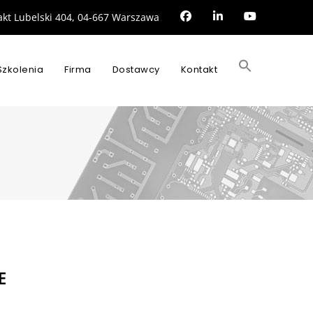
rakt Lubelski 404, 04-667 Warszawa
Search
for:
Szkolenia
Firma
Dostawcy
Kontakt
SEARCH BUTTON
E