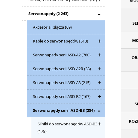
MOC
Serwonapędy
(2 243)
S
Akcesoria i złącza
(69)
MO
Kable do serwonapędów
(513)
Serwonapędy serii ASD-A2
(780)
OB
Serwonapędy serii ASD-A2R
(33)
Serwonapędy serii ASD-A3
(215)
Serwonapędy serii ASD-B2
(167)
S
Serwonapędy serii ASD-B3
(284)
ROZM
Silniki do serwonapędów ASD-B3
(178)