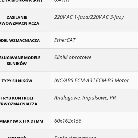
 ZNAMIONOWA (KW)
220V AC 1-faza/220V AC 3-fazy
ZASILANIE
ERWOWZMACNIACZA
EtherCAT
DEL WZMACNIACZA
Silniki obrotowe
SŁUGIWANE MODELE
SILNIKÓW
INC/ABS ECM-A3 i ECM-B3 Motor
TYPY SILNIKÓW
Analogowe, Impulsowe, PR
TRYB KONTROLI
ERWOZMACNIACZA
60x162x156
IARY (W X H X D) MM
Szafa sterownicza