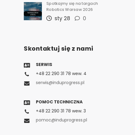
Spotkajmy się na targach
Robotics Warsaw 2026
sty 28
0
Skontaktuj się z nami
SERWIS
+48 22 290 31 78 wew. 4
serwis@induprogress.pl
POMOC TECHNICZNA
+48 22 290 31 78 wew. 3
pomoc@induprogress.pl