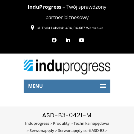
InduProgress
– Twój sprawdzony
partner biznesowy
ul. Trakt Lubelski 404, 04-667 Warszawa
MENU
ASD-B3-0421-M
Induprogress
>
Produkty
>
Technika napędowa
>
Serwonapędy
>
Serwonapędy serii ASD-B3
>