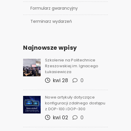
Formularz gwarancyjny
Terminarz wydarzeń
Najnowsze wpisy
Szkolenie na Politechnice
Rzeszowskiej im. Ignacego
Łukasiewicza
kwi 28
0
Nowe artykuły dotyczące
konfiguracji zdalnego dostępu
z DOP-100 i DOP-300
kwi 02
0