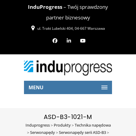
InduProgress
– Twój sprawdzony
partner biznesowy
ul. Trakt Lubelski 404, 04-667 Warszawa
MENU
ASD-B3-1021-M
Induprogress
>
Produkty
>
Technika napędowa
>
Serwonapędy
>
Serwonapędy serii ASD-B3
>