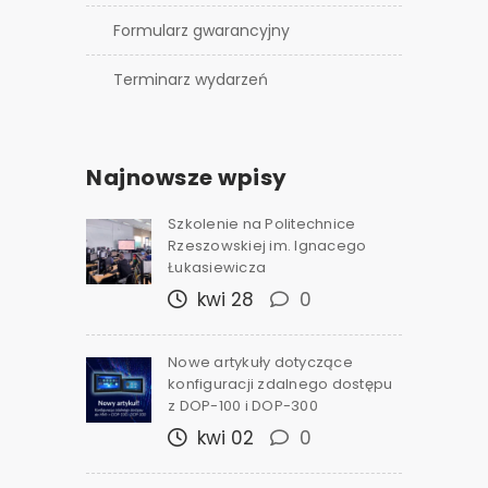
Formularz gwarancyjny
Terminarz wydarzeń
Najnowsze wpisy
Szkolenie na Politechnice
Rzeszowskiej im. Ignacego
Łukasiewicza
kwi 28
0
Nowe artykuły dotyczące
konfiguracji zdalnego dostępu
z DOP-100 i DOP-300
kwi 02
0