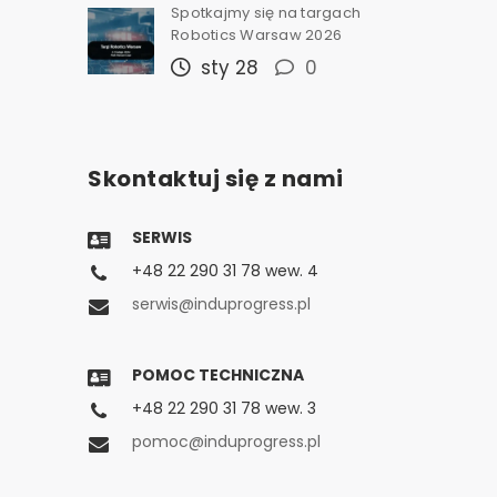
Spotkajmy się na targach
Robotics Warsaw 2026
sty 28
0
Skontaktuj się z nami
SERWIS
+48 22 290 31 78 wew. 4
serwis@induprogress.pl
POMOC TECHNICZNA
+48 22 290 31 78 wew. 3
pomoc@induprogress.pl