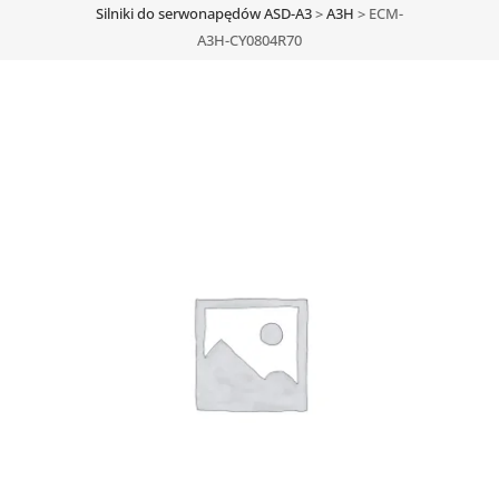
Silniki do serwonapędów ASD-A3
>
A3H
>
ECM-
A3H-CY0804R70