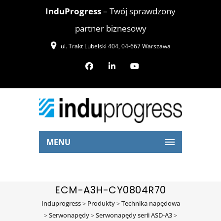
InduProgress
– Twój sprawdzony
partner biznesowy
ul. Trakt Lubelski 404, 04-667 Warszawa
MENU
ECM-A3H-CY0804R70
Induprogress
>
Produkty
>
Technika napędowa
>
Serwonapędy
>
Serwonapędy serii ASD-A3
>