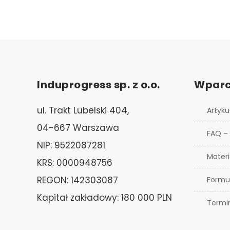
Induprogress sp. z o.o.
Wparc
ul. Trakt Lubelski 404,
Artyku
04-667 Warszawa
FAQ –
NIP: 9522087281
Materi
KRS: 0000948756
REGON: 142303087
Formu
Kapitał zakładowy: 180 000 PLN
Termi