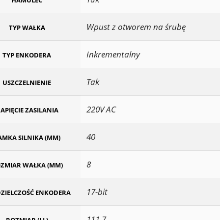
HAMULEC
Wpust z otworem na śrubę
TYP WAŁKA
Inkrementalny
TYP ENKODERA
Tak
USZCZELNIENIE
220V AC
APIĘCIE ZASILANIA
40
AMKA SILNIKA (MM)
8
ZMIAR WAŁKA (MM)
17-bit
ZIELCZOŚĆ ENKODERA
111.7