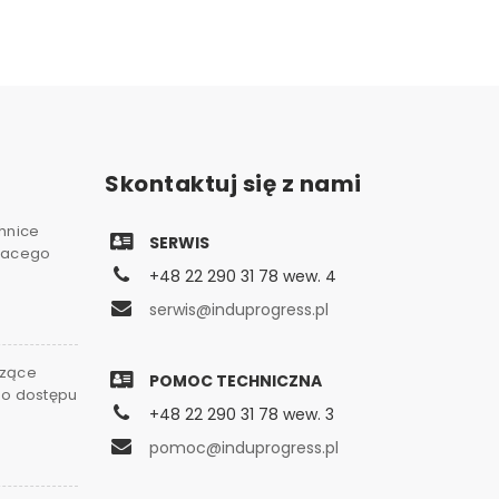
Skontaktuj się z nami
chnice
SERWIS
gnacego
+48 22 290 31 78 wew. 4
serwis@induprogress.pl
czące
POMOC TECHNICZNA
go dostępu
+48 22 290 31 78 wew. 3
0
pomoc@induprogress.pl