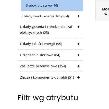
Śrubokręty serwo
(16)
MOM
WI
Układy zwrotu energii i filtry
(64)
Układy grzania i chłodzenia szaf
elektrycznych
(23)
Układy jakości energii
(95)
Urządzenia sieciowe
(84)
Zasilacze przemysłowe
(354)
Złącza i komponenty do kabli
(51)
Filtr wg atrybutu