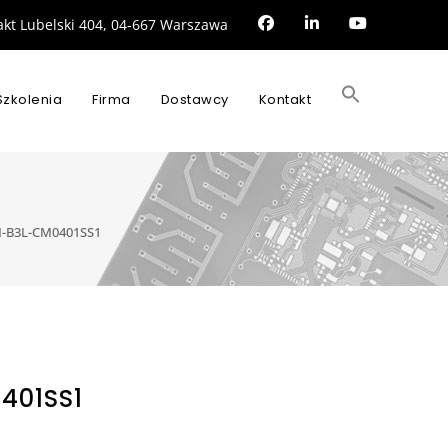
rakt Lubelski 404, 04-667 Warszawa
Search
for:
Szkolenia
Firma
Dostawcy
Kontakt
SEARCH BUTTON
-B3L-CM0401SS1
401SS1