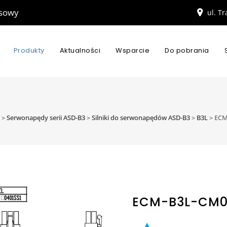
esowy
ul. T
Produkty
Aktualności
Wsparcie
Do pobrania
>
Serwonapędy serii ASD-B3
>
Silniki do serwonapędów ASD-B3
>
B3L
>
ECM
ECM-B3L-CM0