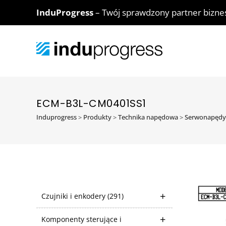
InduProgress
– Twój sprawdzony partner bizn
ECM-B3L-CM0401SS1
Induprogress
>
Produkty
>
Technika napędowa
>
Serwonapędy
Czujniki i enkodery
(291)
Komponenty sterujące i