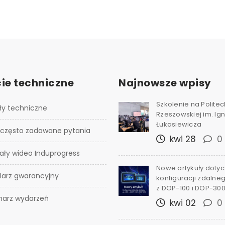
ie techniczne
Najnowsze wpisy
Szkolenie na Polite
ły techniczne
Rzeszowskiej im. I
Łukasiewicza
 często zadawane pytania
kwi 28
0
ały wideo Induprogress
Nowe artykuły doty
larz gwarancyjny
konfiguracji zdalne
z DOP-100 i DOP-30
narz wydarzeń
kwi 02
0