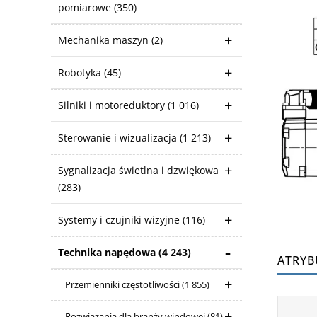
pomiarowe
(350)
Mechanika maszyn
(2)
Robotyka
(45)
Silniki i motoreduktory
(1 016)
Sterowanie i wizualizacja
(1 213)
Sygnalizacja świetlna i dzwiękowa
(283)
Systemy i czujniki wizyjne
(116)
Technika napędowa
(4 243)
ATRYB
Przemienniki częstotliwości
(1 855)
Rozwiązania dla branży windowej
(81)