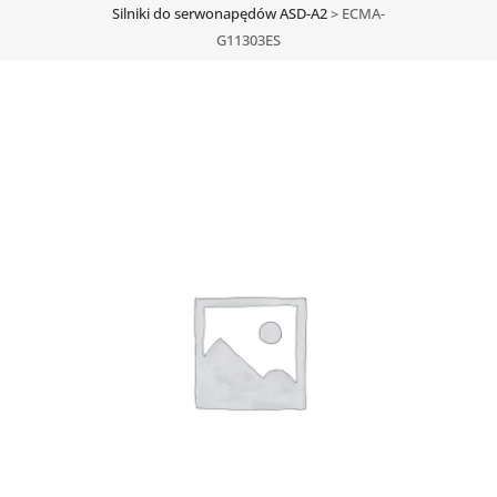
Silniki do serwonapędów ASD-A2
>
ECMA-
G11303ES