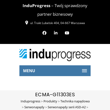
InduProgress
– Twój sprawdzony
partner biznesowy
ul. Trakt Lubelski 404, 04-667 Warszawa
MENU
ECMA-G11303ES
Induprogress
>
Produkty
>
Technika napędowa
>
Serwonapędy
>
Serwonapędy serii ASD-A2
>