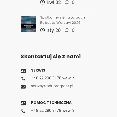
kwi 02
0
Spotkajmy się na targach
Robotics Warsaw 2026
sty 28
0
Skontaktuj się z nami
SERWIS
+48 22 290 31 78 wew. 4
serwis@induprogress.pl
POMOC TECHNICZNA
+48 22 290 31 78 wew. 3