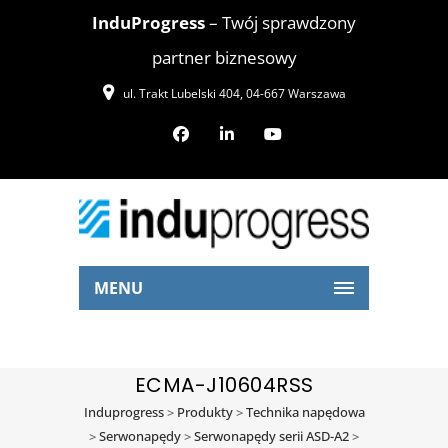
InduProgress
– Twój sprawdzony
partner biznesowy
ul. Trakt Lubelski 404, 04-667 Warszawa
MENU
ECMA-J10604RSS
Induprogress
>
Produkty
>
Technika napędowa
>
Serwonapędy
>
Serwonapędy serii ASD-A2
>