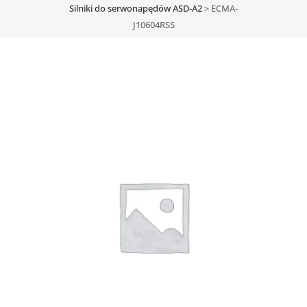
Silniki do serwonapędów ASD-A2
>
ECMA-
J10604RSS