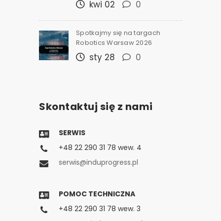
kwi 02
0
Spotkajmy się na targach
Robotics Warsaw 2026
sty 28
0
Skontaktuj się z nami
SERWIS
+48 22 290 31 78 wew. 4
serwis@induprogress.pl
POMOC TECHNICZNA
+48 22 290 31 78 wew. 3